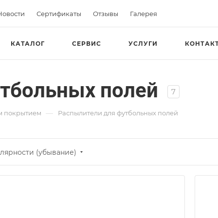
Новости
Сертификаты
Отзывы
Галерея
КАТАЛОГ
СЕРВИС
УСЛУГИ
КОНТАК
утбольных полей
7
—
ым покрытием
Распылители для футбольных полей
лярности (убывание)