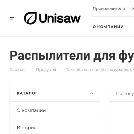
Производители
О КОМПАНИИ
Распылители для ф
—
—
Главная
Продукты
Техника для полей с натуральн
КАТАЛОГ
По попу
О компании
История