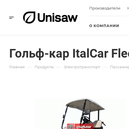
Производители
О КОМПАНИИ
Гольф-кар ItalCar Fle
—
—
—
Главная
Продукты
Электротранспорт
Пассажир