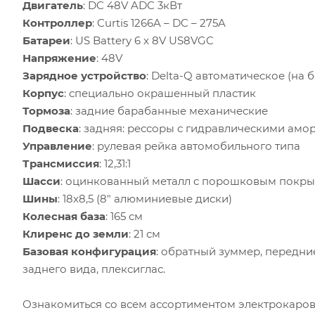
Двигатель
: DC 48V ADC 3кВт
Контроллер
: Curtis 1266A – DC – 275A
Батареи
: US Battery 6 x 8V US8VGC
Напряжение
: 48V
Зарядное устройство
: Delta-Q автоматическое (на б
Корпус
: специально окрашенный пластик
Тормоза
: задние барабанные механические
Подвеска
: задняя: рессоры с гидравлическими амо
Управление
: рулевая рейка автомобильного типа
Трансмиссия
: 12,31:1
Шасси
: оцинкованный металл с порошковым покры
Шины
: 18x8,5 (8" алюминиевые диски)
Колесная база
: 165 см
Клиренс до земли
: 21 см
Базовая конфигурация
: обратный зуммер, передние
заднего вида, плексиглас.
Ознакомиться со всем ассортиментом электрокаров