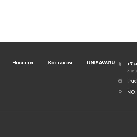
Новости
Контакты
UNISAW.RU
+7 (
Зака
i.ru
MO. 