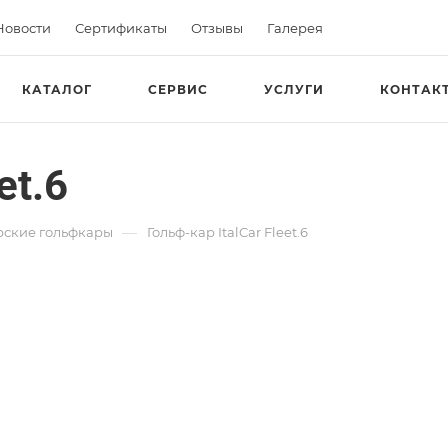
Новости
Сертификаты
Отзывы
Галерея
КАТАЛОГ
СЕРВИС
УСЛУГИ
КОНТАК
et.6
—
ские гольфкары
Гольф-кар ItalCar Fleet.6