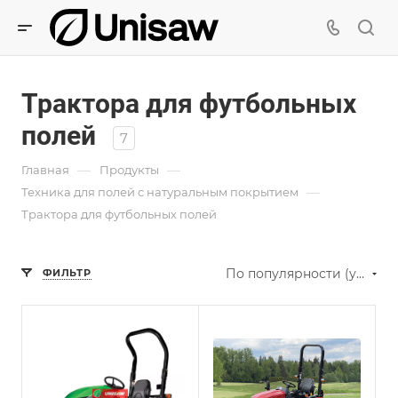
Трактора для футбольных
полей
7
—
—
Главная
Продукты
—
Техника для полей с натуральным покрытием
Трактора для футбольных полей
По популярности (убывание)
ФИЛЬТР