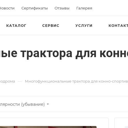
Новости
Сертификаты
Отзывы
Галерея
КАТАЛОГ
СЕРВИС
УСЛУГИ
КОНТАК
ые трактора для конн
—
подрома
Многофункциональные трактора для конно-спорти
лярности (убывание)