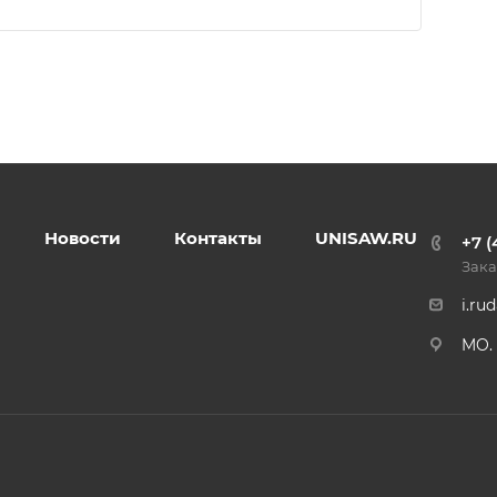
Новости
Контакты
UNISAW.RU
+7 (
Зака
i.ru
MO. 