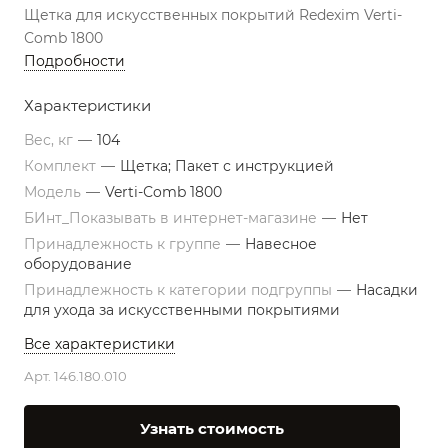
Щетка для искусственных покрытий Redexim Verti-
Сomb 1800
Подробности
Характеристики
Вес, кг
—
104
Комплект
—
Щетка; Пакет с инструкцией
Модель
—
Verti-Сomb 1800
БИнт_Показывать в интернет-магазине
—
Нет
Принадлежность к группе
—
Навесное
оборудование
Принадлежность к категории подгруппы
—
Насадки
для ухода за искусственными покрытиями
Все характеристики
Арт.
146.180.010
Узнать стоимость