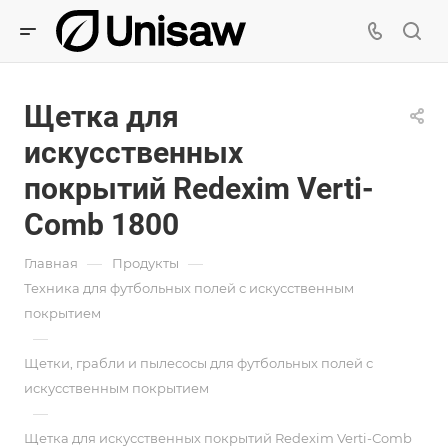
Щетка для
искусственных
покрытий Redexim Verti-
Сomb 1800
—
—
Главная
Продукты
Техника для футбольных полей с искусственным
покрытием
—
Щетки, грабли и пылесосы для футбольных полей с
искусственным покрытием
—
Щетка для искусственных покрытий Redexim Verti-Сomb