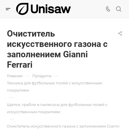
Очиститель
искусственного газона с
заполнением Gianni
Ferrari
—
—
Главная
Продукты
Техника для футбольных полей с искусственным
покрытием
—
Щетки, грабли и пылесосы для футбольных полей с
искусственным покрытием
—
Очиститель искусственного газона с заполнением Gianni