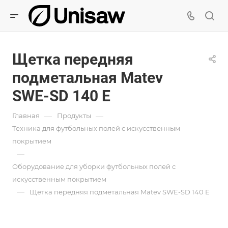
Щетка передняя
подметальная Matev
SWE-SD 140 E
—
—
Главная
Продукты
Техника для футбольных полей с искусственным
покрытием
—
Оборудование для уборки футбольных полей с
искусственным покрытием
—
Щетка передняя подметальная Matev SWE-SD 140 E