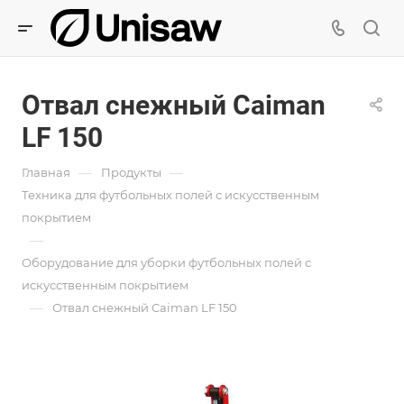
Отвал снежный Caiman
LF 150
—
—
Главная
Продукты
Техника для футбольных полей с искусственным
покрытием
—
Оборудование для уборки футбольных полей с
искусственным покрытием
—
Отвал снежный Caiman LF 150