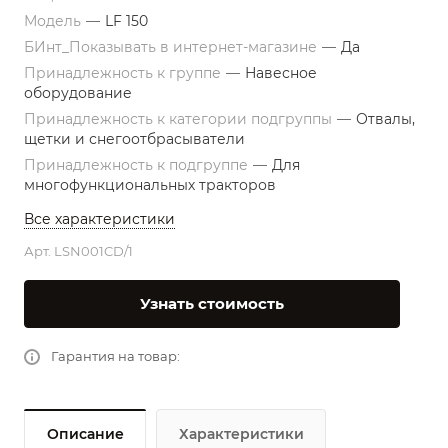
Модель
—
LF 150
БИнт_Показывать в интернет-магазине
—
Да
Принадлежность к группе
—
Навесное
оборудование
Принадлежность к категории подгруппы
—
Отвалы,
щетки и снегоотбрасыватели
Принадлежность к подгруппе
—
Для
многофункциональных тракторов
Все характеристики
Арт.
LSN001CD/1
Узнать стоимость
Гарантия на товар:
Описание
Характеристики