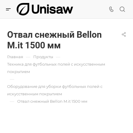
Отвал снежный Bellon
M.it 1500 мм
—
—
Главная
Продукты
Техника для футбольных полей с искусственным
покрытием
—
Оборудование для уборки футбольных полей с
искусственным покрытием
—
Отвал снежный Bellon M.it 1500 мм