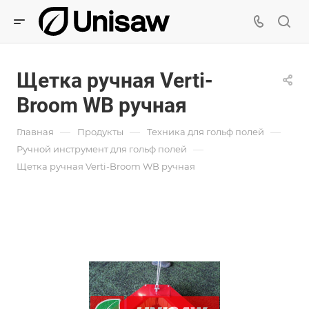
Щетка ручная Verti-
Broom WB ручная
—
—
—
Главная
Продукты
Техника для гольф полей
—
Ручной инструмент для гольф полей
Щетка ручная Verti-Broom WB ручная