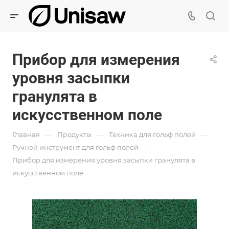
Прибор для измерения
уровня засыпки
гранулята в
искусственном поле
—
—
—
Главная
Продукты
Техника для гольф полей
—
Ручной инструмент для гольф полей
Прибор для измерения уровня засыпки гранулята в
искусственном поле