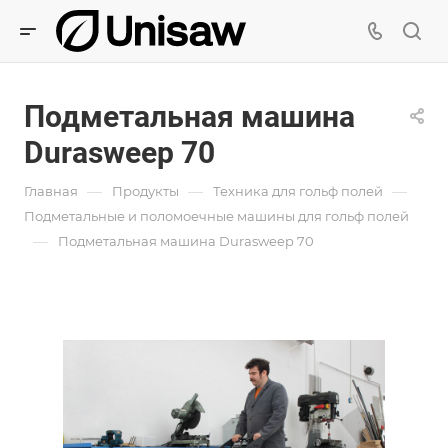
Подметальная машина
Durasweep 70
—
—
—
Главная
Продукты
Техника для гольф полей
Подметальные и поломоечные машины для гольф полей
—
Подметальная машина Durasweep 70