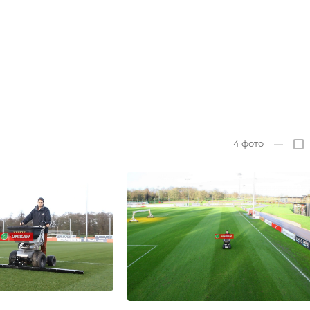
4
фото
—