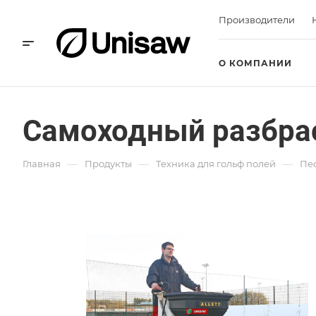
Производители
О КОМПАНИИ
Самоходный разбрасы
—
—
—
Главная
Продукты
Техника для гольф полей
Пес