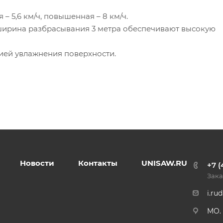
– 5,6 км/ч, повышенная – 8 км/ч.
 ширина разбрасывания 3 метра обеспечивают высокую
цией увлажнения поверхности.
Новости
Контакты
UNISAW.RU
+7 (
Зака
i.ru
MO. 