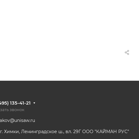
495) 135-41-21
зать звонок
dakov@unisaw.ru
г. Химки, Ленинградское ш., вл. 29Г ООО "КАЙМАН РУС"