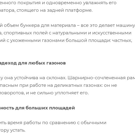
енного покрытия и одновременно увлажнять его
атора, стоящего на задней платформе.
 объем бункера для материала – все это делает машину
, спортивных полей с натуральными и искусственными
рий с ухоженными газонами большой площади: частных,
здеход для любых газонов
му она устойчива на склонах. Шарнирно-сочлененная ра
пасным при работе на деликатных газонах: он не
воротов, и не сильно уплотняет его.
ьность для больших площадей
тить время работы по сравнению с обычными
ру устать.