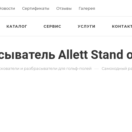
Новости
Сертификаты
Отзывы
Галерея
КАТАЛОГ
СЕРВИС
УСЛУГИ
КОНТАК
ватель Allett Stand 
—
кователи и разбрасыватели для гольф-полей
Самоходный раз