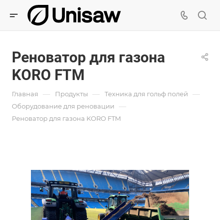
Реноватор для газона
KORO FTM
—
—
—
Главная
Продукты
Техника для гольф полей
—
Оборудование для реновации
Реноватор для газона KORO FTM