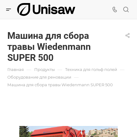
Машина для сбора
травы Wiedenmann
SUPER 500
—
—
—
Главная
Продукты
Техника для гольф полей
—
Оборудование для реновации
Машина для сбора травы Wiedenmann SUPER 500