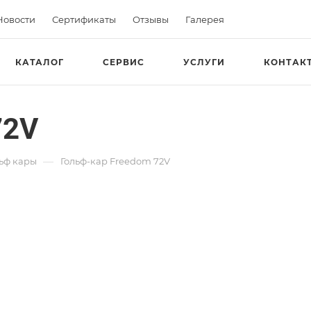
Новости
Сертификаты
Отзывы
Галерея
КАТАЛОГ
СЕРВИС
УСЛУГИ
КОНТАК
72V
—
ьф кары
Гольф-кар Freedom 72V