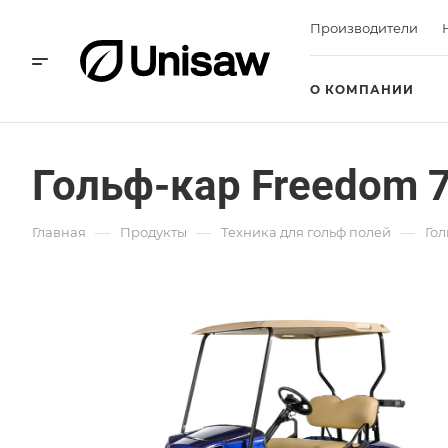
Производители
О КОМПАНИИ
Гольф-кар Freedom 
—
—
—
Главная
Продукты
Техника для гольф полей
Гол