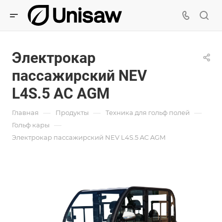
Электрокар
пассажирский NEV
L4S.5 AC AGM
—
—
—
Главная
Продукты
Техника для гольф полей
—
Гольф кары
Электрокар пассажирский NEV L4S.5 AC AGM