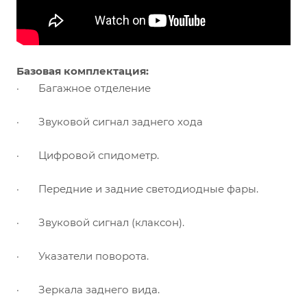
Базовая комплектация:
·
Багажное отделение
·
Звуковой сигнал заднего хода
·
Цифровой спидометр.
·
Передние и задние светодиодные фары.
·
Звуковой сигнал (клаксон).
·
Указатели поворота.
·
Зеркала заднего вида.