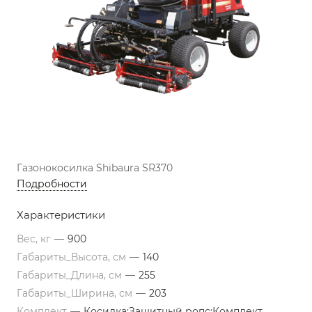
Газонокосилка Shibaura SR370
Подробности
Характеристики
Вес, кг
—
900
Габариты_Высота, см
—
140
Габариты_Длина, см
—
255
Габариты_Ширина, см
—
203
Комплект
—
Косилка;Защитный ропс;Комплект