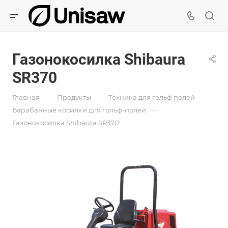
Газонокосилка Shibaura
SR370
—
—
—
Главная
Продукты
Техника для гольф полей
—
Барабанные косилки для гольф-полей
Газонокосилка Shibaura SR370