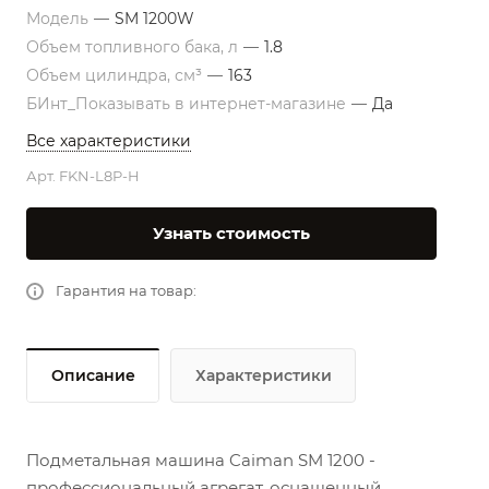
Модель
—
SM 1200W
Объем топливного бака, л
—
1.8
Объем цилиндра, см³
—
163
БИнт_Показывать в интернет-магазине
—
Да
Все характеристики
Арт.
FKN-L8P-H
Узнать стоимость
Гарантия на товар:
Описание
Характеристики
Подметальная машина Caiman SM 1200
-
профессиональный агрегат, оснащенный